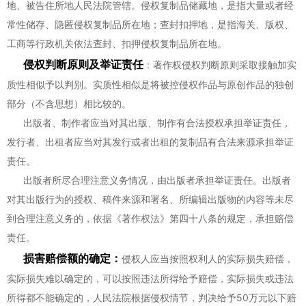
地、被告住所地人民法院管辖。侵权复制品储藏地，是指大量或者经
常性储存、隐匿侵权复制品所在地；查封扣押地，是指海关、版权、
工商等行政机关依法查封、扣押侵权复制品所在地。
侵权判断原则及举证责任
：著作权侵权判断原则采取接触加实
质性相似予以判别。实质性相似是将被控侵权作品与原创作品的独创
部分（不含思想）相比较的。
出版者、制作者应当对其出版、制作有合法授权承担举证责任，
发行者、出租者应当对其发行或者出租的复制品有合法来源承担举证
责任。
出版者所尽合理注意义务情况，由出版者承担举证责任。出版者
对其出版行为的授权、稿件来源和署名、所编辑出版物的内容等未尽
到合理注意义务的，依据《著作权法》第四十八条的规定，承担赔偿
责任。
损害赔偿额的确定：
侵权人应当按照权利人的实际损失赔偿，
实际损失难以确定的，可以按照违法所得给予赔偿，实际损失或违法
所得都不能确定的，人民法院根据侵权情节，判决给予50万元以下赔